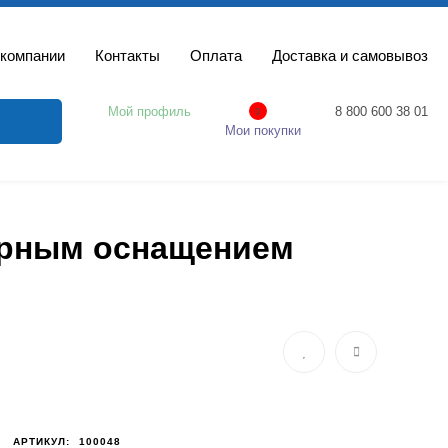
 компании
Контакты
Оплата
Доставка и самовывоз
Мой профиль
8 800 600 38 01
0
Мои покупки
тарным оснащением
Кровать Med-Mos E-31
MM-26H механическая
3 функции
АРТИКУЛ:
100048