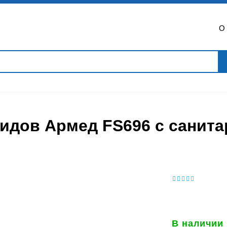
О
лидов Армед FS696 с сани
В наличии