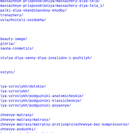
/massazhnye-prisposobleniya/massazhery-dlya-tela/
/massazhnye-prisposobleniya/massazhery-dlya-tela_1/
/palki-dlya-skandinavskoy-khodby/
/trenazhery/
/uvlazhniteli-vozdukha/
-beauty-image/
-gloria/
-saona-cosmetics/
/
/stulya-dlya-vanny-dlya-invalidov-i-pozhilyh/
/
rostyni/
/
dlya-vzroslykh/detskie/
dlya-vzroslykh/
dlya-vzroslykh/podguzniki-anatomicheskie/
dlya-vzroslykh/podguzniki-klassicheskie/
dlya-vzroslykh/podguzniki-poyasnye/
ezhnevye-matrasy/
ezhnevye-matrasy/matrasy/
ezhnevye-matrasy/matratsy-protivoprolezhnevye-bez-kompressorov/
ezhnevye-podushki/