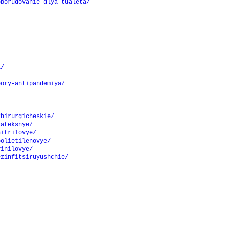
oborudovanie-dlya-tualeta/
i/
bory-antipandemiya/
khirurgicheskie/
lateksnye/
nitrilovye/
polietilenovye/
vinilovye/
ezinfitsiruyushchie/
/