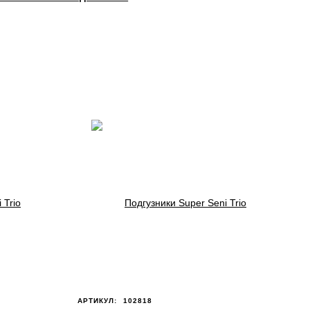
АРТИКУЛ:
102818
А