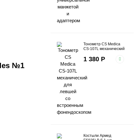
Тонометр CS Меdica
CS-107L механический
для левшей со
1 380
Р
встроенным
фонендоскопом
les №1
Костыли Армед