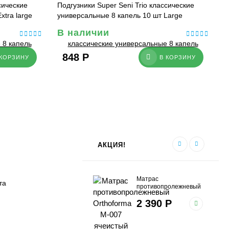
сические
Подгузники Super Seni Trio классические
П
xtra large
универсальные 8 капель 10 шт Large
у
В наличии
848
Р
 КОРЗИНУ
В КОРЗИНУ
АКЦИЯ!
Матрас
та
противопролежневый
Orthoforma M-007
2 390
Р
ячеистый с
компрессором