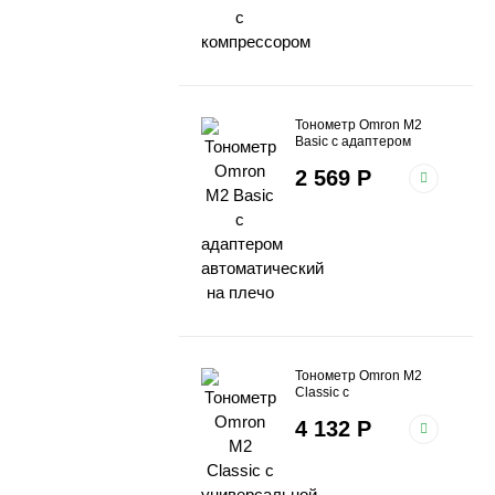
Тонометр Omron M2
Basic с адаптером
автоматический на
2 569
Р
плечо
Тонометр Omron M2
Classic с
универсальной
4 132
Р
манжетой и адаптером