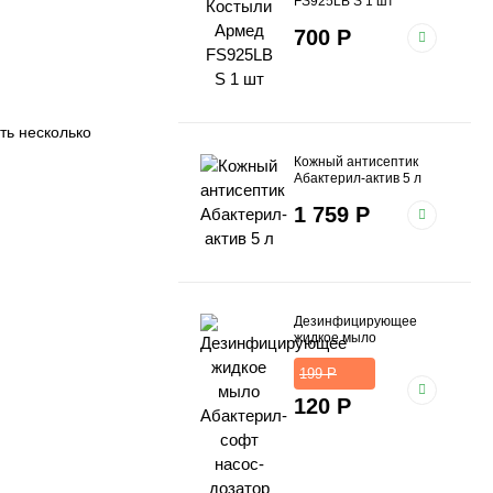
FS925LB S 1 шт
700
Р
ть несколько
Кожный антисептик
Абактерил-актив 5 л
1 759
Р
Дезинфицирующее
жидкое мыло
Абактерил-софт насос-
дозатор 0.5 л
199
Р
120
Р