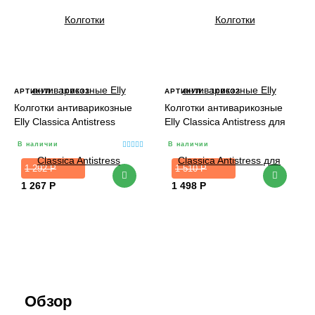
АРТИКУЛ:
100631
АРТИКУЛ:
100632
Колготки антиварикозные
Колготки антиварикозные
Elly Classica Antistress
Elly Classica Antistress для
телесный 70 ден
беременных 1 класс
В наличии
В наличии
телесный
1 292
Р
1 510
Р
1 267
Р
1 498
Р
Обзор