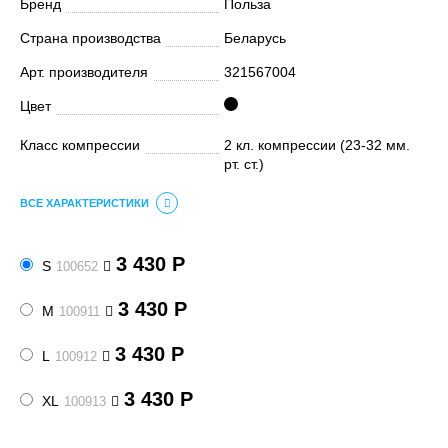
Бренд
Польза
Страна производства
Беларусь
Арт. производителя
321567004
Цвет
Класс компрессии
2 кл. компрессии (23-32 мм.
рт. ст.)
ВСЕ ХАРАКТЕРИСТИКИ
3 430
Р
S
100652
3 430
Р
M
100911
3 430
Р
L
100912
3 430
Р
XL
100913