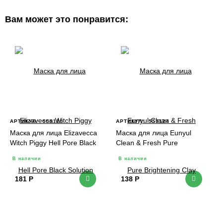
Вам может это понравится:
АРТИКУЛ:
555125
АРТИКУЛ:
555124
Маска для лица Elizavecca
Маска для лица Eunyul
Witch Piggy Hell Pore Black
Clean & Fresh Pure
Solution Bubble Serum Mask
Brightening Clay Mask
В наличии
В наличии
Pack кислородная от
глиняная 1 шт
черных точек 1 шт
181
Р
138
Р