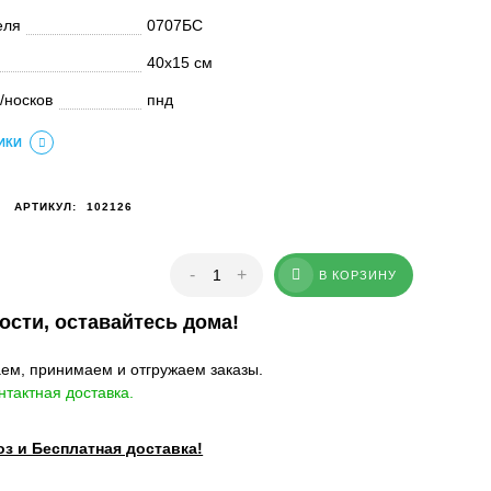
еля
0707БС
40х15 см
/носков
пнд
ИКИ
АРТИКУЛ:
102126
Костыли Армед
FS925LB S 1 шт
700
Р
-
+
В КОРЗИНУ
ости, оставайтесь дома!
Кожный антисептик
Абактерил-актив 5 л
ем, принимаем и отгружаем заказы.
тактная доставка.
14 000
Р
1 850
Р
 и Бесплатная доставка!
Дезинфицирующее