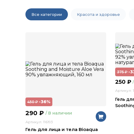
Все категории
Красота и здоровье
-3
375
₽
250
₽
Артикул: 1
Гель дл
-36%
450
₽
Soothing
290
₽
/ В наличии
Артикул: 116193
Гель для лица и тела Bioaqua