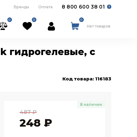
8 800 600 38 01
Бренды
Оплата
0
0
0
Нет товаров
sk гидрогелевые, с
Код товара: 116183
В наличии
487
₽
248
₽