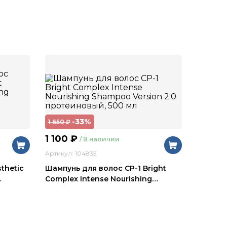
-33%
1 650
₽
1 100
₽
/ В наличии
Артикул: 104835
thetic
Шампунь для волос CP-1 Bright
…
Complex Intense Nourishing
…