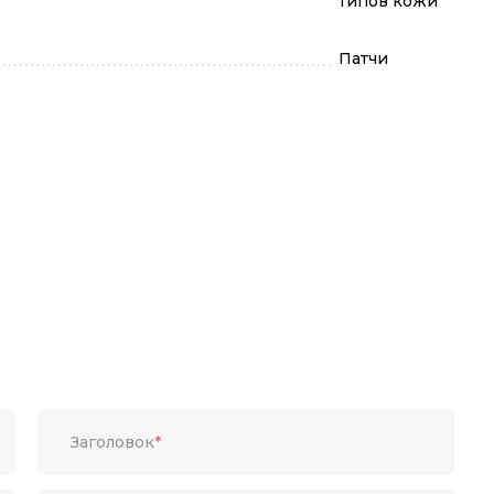
типов кожи
Патчи
Заголовок
*