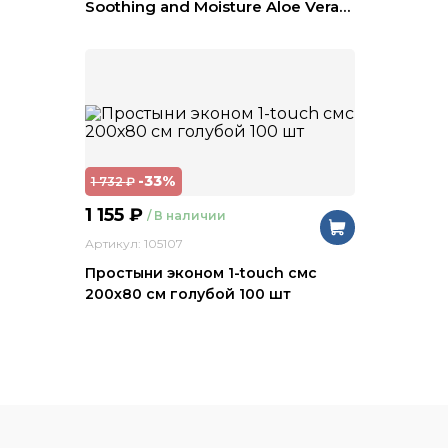
Soothing and Moisture Aloe Vera
…
-33%
1 732
₽
1 155
₽
/ В наличии
Артикул: 105107
Простыни эконом 1-touch смс
200х80 см голубой 100 шт