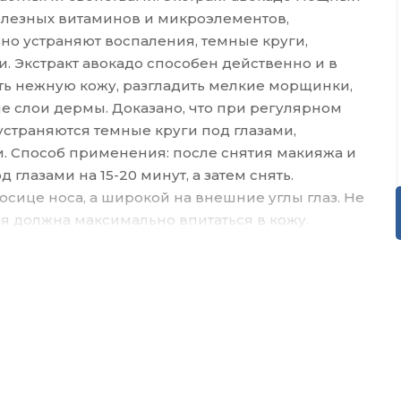
лезных витаминов и микроэлементов,
о устраняют воспаления, темные круги,
и. Экстракт авокадо способен действенно и в
ть нежную кожу, разгладить мелкие морщинки,
е слои дермы. Доказано, что при регулярном
устраняются темные круги под глазами,
и. Способ применения: после снятия макияжа и
 глазами на 15-20 минут, а затем снять.
осице носа, а широкой на внешние углы глаз. Не
я должна максимально впитаться в кожу.