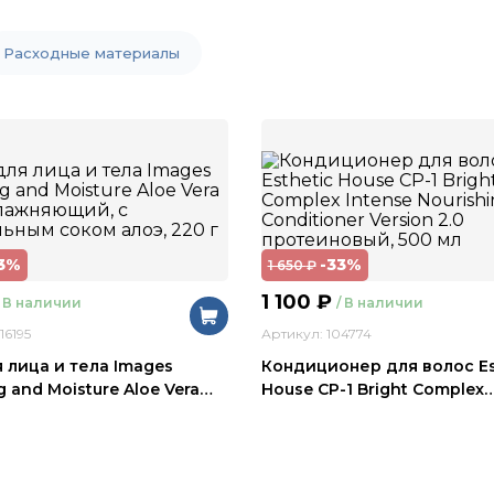
Расходные материалы
3%
-33%
1 650
₽
1 100
₽
/ В наличии
/ В наличии
16195
Артикул: 104774
я лица и тела Images
Кондиционер для волос Es
 and Moisture Aloe Vera
…
House CP-1 Bright Complex