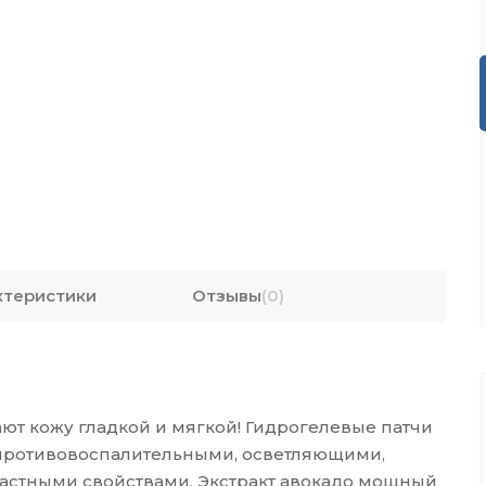
ктеристики
Отзывы
(0)
т кожу гладкой и мягкой! Гидрогелевые патчи
 противовоспалительными, осветляющими,
стными свойствами. Экстракт авокадо мощный