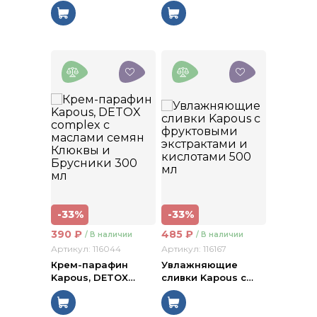
-33%
-33%
390
₽
485
₽
/ В наличии
/ В наличии
Артикул: 116044
Артикул: 116167
Крем-парафин
Увлажняющие
Kapous, DETOX
…
сливки Kapous с
…