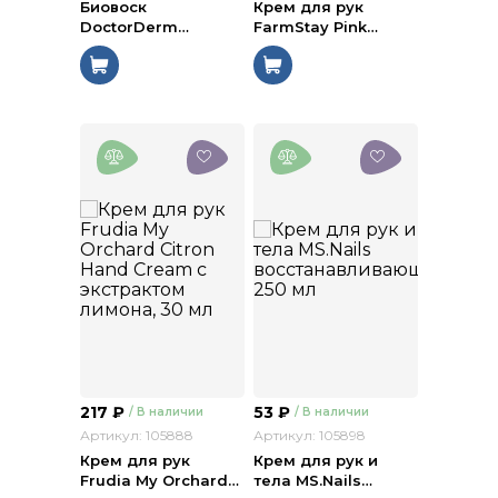
Биовоск
Крем для рук
DoctorDerm
…
FarmStay Pink
…
217
₽
53
₽
/ В наличии
/ В наличии
Артикул: 105888
Артикул: 105898
Крем для рук
Крем для рук и
Frudia My Orchard
…
тела MS.Nails
…