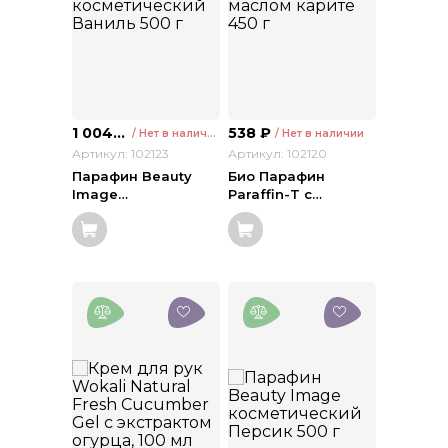
1 004
₽
538
₽
/ Нет в наличии
/ Нет в наличии
Артикул: 102123
Артикул: 102120
Парафин Beauty
Био Парафин
Image
…
Paraffin-T с
…