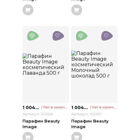
косметический
косметический
Алоэ вера 500 г
Хлопок 500 г
1 004
₽
1 004
₽
/ Нет в наличии
/ Нет в наличии
Артикул: 102126
Артикул: 102127
Парафин Beauty
Парафин Beauty
Image
Image
косметический
косметический
Лаванда 500 г
Молочный шоколад