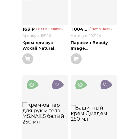
163
₽
1 004
₽
/ Нет в наличии
/ Нет в наличии
Артикул: 116196
Артикул: 102124
Крем для рук
Парафин Beauty
Wokali Natural
…
Image
…