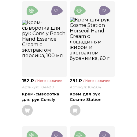
152
₽
291
₽
/ Нет в наличии
/ Нет в наличии
Артикул: 104480
Артикул: 104504
Крем-сыворотка
Крем для рук
для рук Consly
Cosme Station
Peach Hand
Horseoil Hand
Essence Cream с
Cream с
экстрактом
лошадиным жиром
персика, 100 мл
и экстрактом
бусенника, 60 г