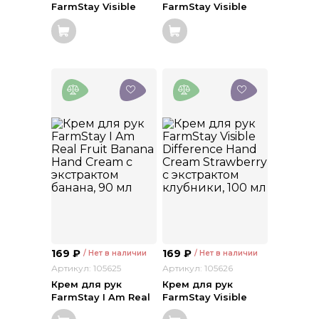
FarmStay Visible
FarmStay Visible
Difference Hand
Difference Hand
Cream Black Pearl с
Cream Aloe Vera с
пудрой черного
экстрактом алоэ,
жемчуга, 100 мл
100 мл
169
₽
169
₽
/ Нет в наличии
/ Нет в наличии
Артикул: 105625
Артикул: 105626
Крем для рук
Крем для рук
FarmStay I Am Real
FarmStay Visible
Fruit Banana Hand
Difference Hand