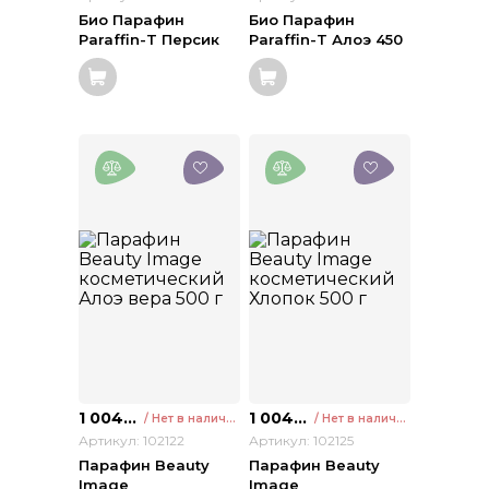
Био Парафин
Био Парафин
Paraffin-T Персик
Paraffin-T Алоэ 450
450 г
г
1 004
₽
1 004
₽
/ Нет в наличии
/ Нет в наличии
Артикул: 102122
Артикул: 102125
Парафин Beauty
Парафин Beauty
Image
Image