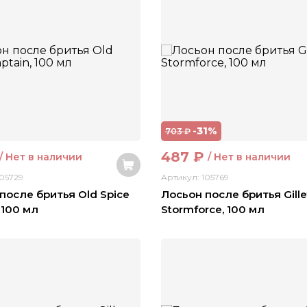
-31%
703
₽
487
₽
/ Нет в наличии
/ Нет в наличии
105729
Артикул: 105769
после бритья Old Spice
Лосьон после бритья Gille
 100 мл
Stormforce, 100 мл