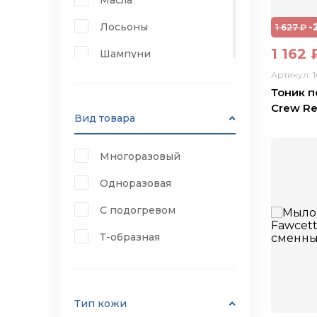
Лосьоны
-
1 627
₽
1 162
Шампуни
Артикул: 
Пены
Тоник п
Тоники
Crew Rev
Вид товара
Крем
Многоразовый
Масло
Одноразовая
Гель
С подогревом
Лосьон
Т-образная
Тип кожи