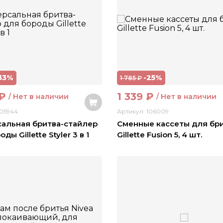
33%
-25%
1 785
₽
₽
1 339
₽
/ Нет в наличии
/ Нет в наличии
105944
Артикул: 106009
альная бритва-стайлер
Сменные кассеты для бр
ды Gillette Styler 3 в 1
Gillette Fusion 5, 4 шт.