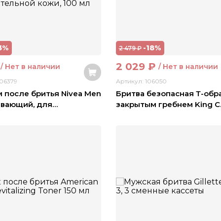
3%
-18%
2 479
₽
2 029
₽
/ Нет в наличии
/ Нет в наличии
106379
Артикул: 106050
 после бритья Nivea Men
Бритва безопасная Т-обр
ивающий, для
…
закрытым гребнем King C