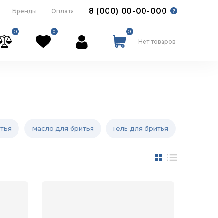
8 (000) 00-00-000
Бренды
Оплата
0
0
0
Нет товаров
итья
Масло для бритья
Гель для бритья
Лосьон 