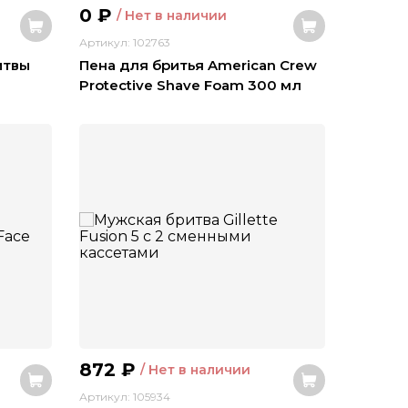
0
₽
/ Нет в наличии
Артикул: 102763
итвы
Пена для бритья American Crew
Protective Shave Foam 300 мл
872
₽
/ Нет в наличии
Артикул: 105934