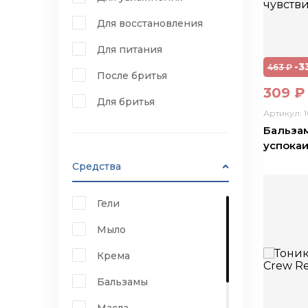
Для восстановления
Для питания
-3
463
₽
После бритья
309
₽
Для бритья
Артикул: 
Бальзам
успока
Средства
Гели
Мыло
Крема
Бальзамы
Масла