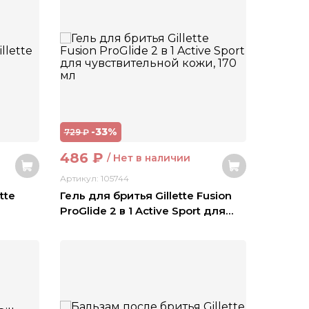
-33%
729
₽
486
₽
/ Нет в наличии
Артикул: 105744
tte
Гель для бритья Gillette Fusion
ProGlide 2 в 1 Active Sport для
…