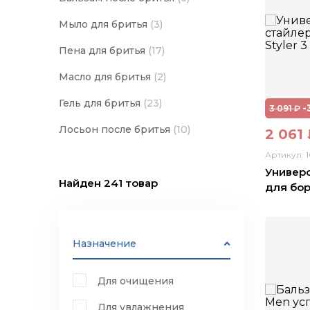
Мыло для бритья
(3)
Пена для бритья
(17)
Масло для бритья
(2)
Гель для бритья
(23)
-
3 091
₽
Лосьон после бритья
(10)
2 061
Артикул: 
Универс
Найден
241
товар
для боро
Назначение
Для очищения
Для увлажнения