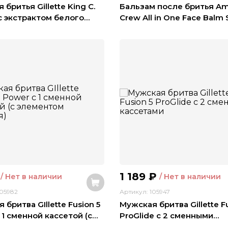
 бритья Gillette King C.
Бальзам после бритья Am
e с экстрактом белого
…
Crew All in One Face Balm 
1 189
₽
/ Нет в наличии
/ Нет в наличии
105982
Артикул: 105947
бритва GIllette Fusion 5
Мужская бритва Gillette Fu
 1 сменной кассетой (с
…
ProGlide с 2 сменными
…