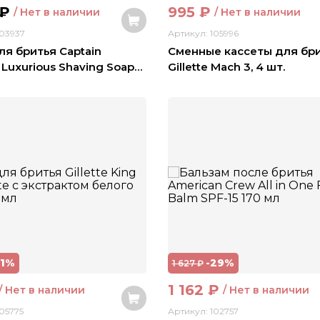
₽
995
₽
/ Нет в наличии
/ Нет в наличии
103937
Артикул: 105996
я бритья Captain
Сменные кассеты для бр
 Luxurious Shaving Soap
…
Gillette Mach 3, 4 шт.
31%
-29%
1 627
₽
1 162
₽
/ Нет в наличии
/ Нет в наличии
05775
Артикул: 102757