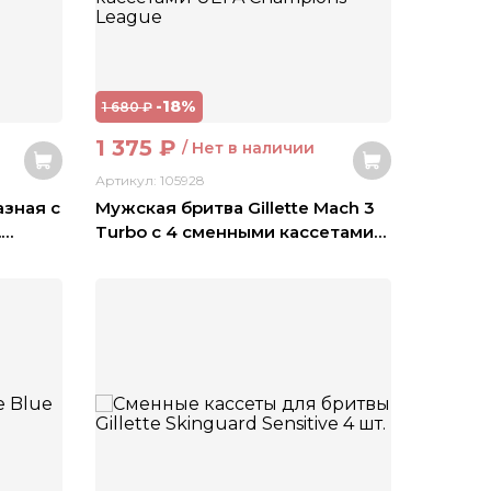
-18%
1 680
₽
1 375
₽
/ Нет в наличии
Артикул: 105928
азная с
Мужская бритва Gillette Mach 3
.
…
Turbo с 4 сменными кассетами
…