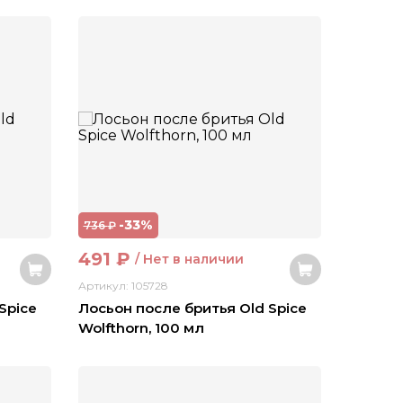
-33%
736
₽
491
₽
/ Нет в наличии
Артикул: 105728
Spice
Лосьон после бритья Old Spice
Wolfthorn, 100 мл