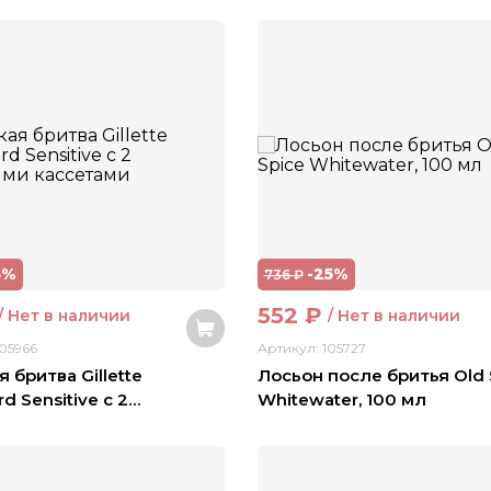
3%
-25%
736
₽
552
₽
/ Нет в наличии
/ Нет в наличии
105966
Артикул: 105727
 бритва Gillette
Лосьон после бритья Old 
d Sensitive с 2
…
Whitewater, 100 мл