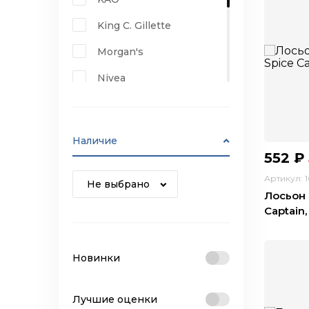
King C. Gillette
Morgan's
Nivea
Old Spice
Kapous Professional
Наличие
552
₽
Insight
Артикул: 
Holy Land
Не выбрано
Лосьон 
ESTEL
Captain,
Новинки
Лучшие оценки