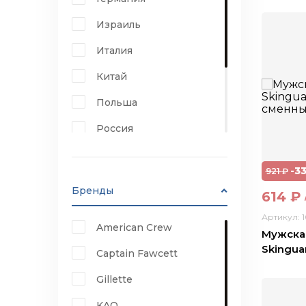
50 мл
Израиль
435 мл
Италия
190 мл
Китай
Польша
Россия
США
-3
921
₽
Франция
Бренды
614
₽
Япония
Артикул: 
American Crew
Англия
Мужская
Skinguar
Captain Fawcett
Gillette
KAO