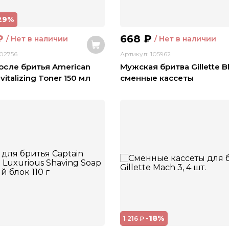
29%
₽
668
₽
/ Нет в наличии
/ Нет в наличии
102756
Артикул: 105962
осле бритья American
Мужская бритва Gillette Bl
italizing Toner 150 мл
сменные кассеты
-18%
1 216
₽