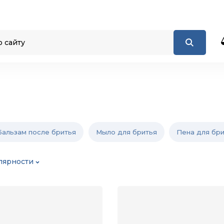
Бальзам после бритья
Мыло для бритья
Пена для бр
лярности