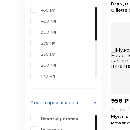
Гель для
Gillett
450 мл
400 мл
300 мл
275 мл
250 мл
200 мл
170 мл
150 мл
125 мл
958
₽
Страна производства
100 мл
Артикул: 
Мужская 
Великобритания
75 мл
Power с
Германия