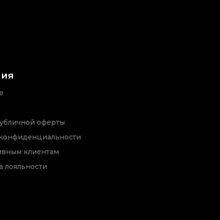
ния
е
убличной оферты
 конфиденциальности
ивным клиентам
 лояльности