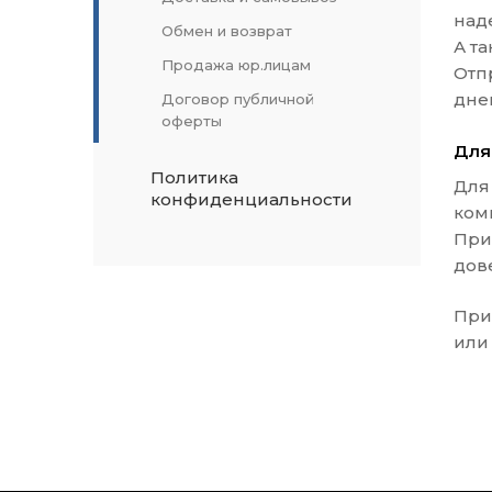
над
Обмен и возврат
А т
Продажа юр.лицам
Отп
дне
Договор публичной
оферты
Для
Политика
Для
конфиденциальности
ком
При
дов
При
или