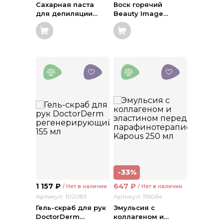
Сахарная паста
Воск горячий
для депиляции
…
Beauty Image
…
-33%
1 157
₽
647
₽
/ Нет в наличии
/ Нет в наличии
Артикул: 102085
Артикул: 116064
Гель-скраб для рук
Эмульсия с
DoctorDerm
…
коллагеном и
…