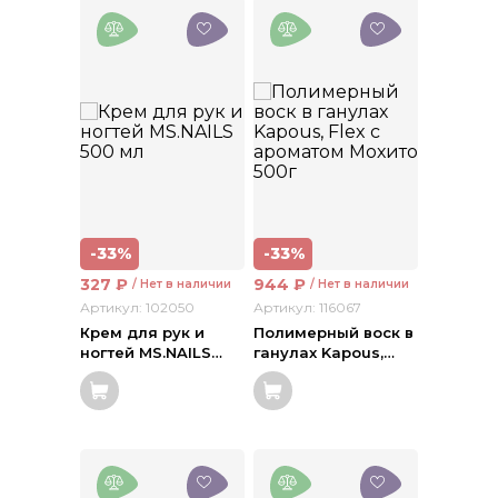
-33%
-33%
327
₽
944
₽
/ Нет в наличии
/ Нет в наличии
Артикул: 102050
Артикул: 116067
Крем для рук и
Полимерный воск в
ногтей MS.NAILS
…
ганулах Kapous,
…