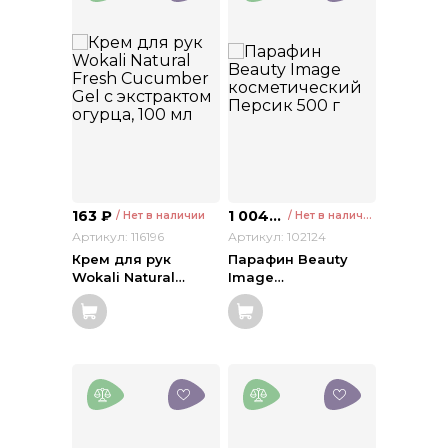
163
₽
1 004
₽
/ Нет в наличии
/ Нет в наличии
Артикул: 116196
Артикул: 102124
Крем для рук
Парафин Beauty
Wokali Natural
…
Image
…