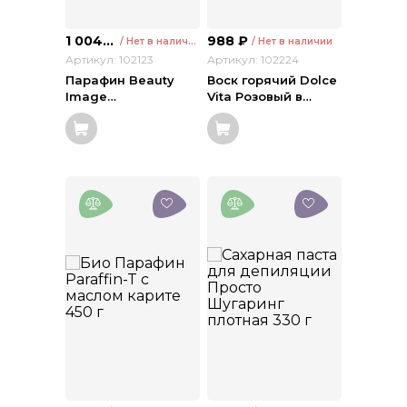
1 004
₽
988
₽
/ Нет в наличии
/ Нет в наличии
Артикул: 102123
Артикул: 102224
Парафин Beauty
Воск горячий Dolce
Image
…
Vita Розовый в
…