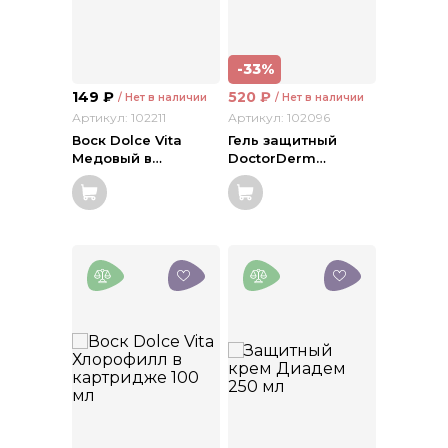
-33%
149
₽
520
₽
/ Нет в наличии
/ Нет в наличии
Артикул: 102211
Артикул: 102096
Воск Dolce Vita
Гель защитный
Медовый в
…
DoctorDerm
…