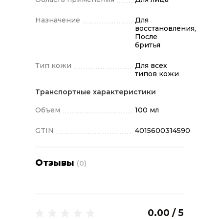
Лосьон после бритья Old Spice
охлаждает, освежает и придает силы •
Назначение
Для
Лосьон после бритья Old Spice
восстановления,
После
способствует заживлению
бритья
микропорезов и царапин •
Неповторимый аромат для мужчин,
Тип кожи
Для всех
ведущих яркий и динамичный образ
типов кожи
жизни, с нотами мужественности,
Транспортные характеристики
присущими Old Spice
Объем
100 мл
GTIN
4015600314590
Отзывы
(0)
0.00 / 5