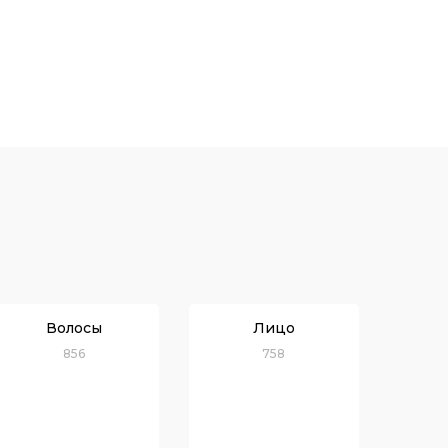
Волосы
Лицо
856
758