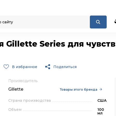
 Gillette Series для чувст
В избранное
Поделиться
Производитель
Gillette
Товары этого бренда
Страна производства
США
Объем
100
мл