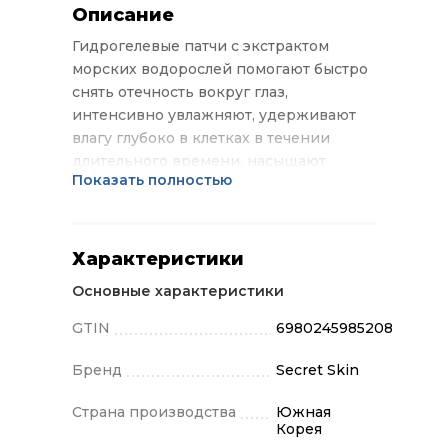
Описание
Гидрогелевые патчи с экстрактом
морских водорослей помогают быстро
снять отечность вокруг глаз,
интенсивно увлажняют, удерживают
влагу глубоко в клетках в течении
длительного времени, насыщают
Показать полностью
полезными минералами, активизируют
обмен веществ, а также
предупреждает преждевременное
старение.
Характеристики
Основные характеристики
GTIN
6980245985208
Бренд
Secret Skin
Страна производства
Южная
Корея