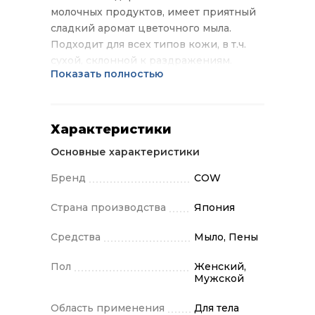
молочных продуктов, имеет приятный
сладкий аромат цветочного мыла.
Подходит для всех типов кожи, в т.ч.
сухой, склонной к раздражениям.
Показать полностью
Хорошо пенится, бережно очищает,
молочные компоненты глубоко питают
и восстанавливают кожу, делают ее
гладкой и бархатистой.
Характеристики
Основные характеристики
Бренд
COW
Страна производства
Япония
Средства
Мыло, Пены
Пол
Женский,
Мужской
Область применения
Для тела