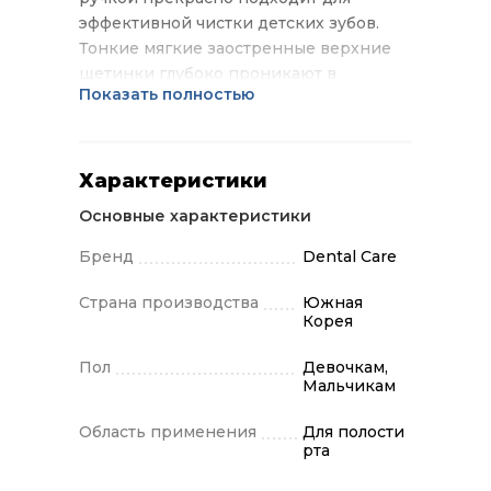
эффективной чистки детских зубов.
Тонкие мягкие заостренные верхние
щетинки глубоко проникают в
Показать полностью
труднодоступные для обычных зубных
щеток промежутки между зубами.
Закругленные нижние щетинки
средней жесткости прекрасно
Характеристики
очищают зубную эмаль и не
Основные характеристики
повреждают ее. Благодаря чистке
зубов такими щетками улучшается
Бренд
Dental Care
кровообращение, массируются десны,
повышается стойкость полости рта к
Страна производства
Южная
Корея
инфекциям. Щетка способствует
долговременному сохранению
Пол
Девочкам,
ощущения чистоты и свежести.
Мальчикам
Область применения
Для полости
рта