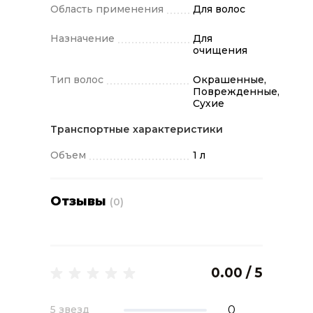
цвета. Обладает свежим мускатным
Область применения
Для волос
ароматом зеленых цветов.
Применение: нанесите шампунь на
Назначение
Для
влажные волосы, хорошо вспеньте,
очищения
смойте теплой водой.
Тип волос
Окрашенные,
Поврежденные,
Сухие
Транспортные характеристики
Объем
1 л
Отзывы
(0)
0.00 / 5
0
5 звезд