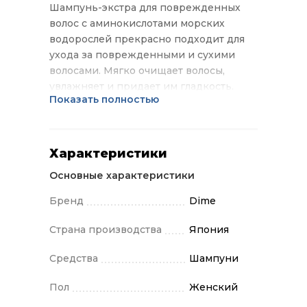
Шампунь-экстра для поврежденных
волос с аминокислотами морских
водорослей прекрасно подходит для
ухода за поврежденными и сухими
волосами. Мягко очищает волосы,
увлажняет и придает им гладкость.
Показать полностью
Входящие в состав шампуня
аминокислоты, полученные из морских
водорослей - это энергетически
богатые вещества, оживляющие
Характеристики
обменные процессы в коже головы.
Основные характеристики
Благодаря содержанию
аминокислотных масел шампунь
Бренд
Dime
повышает способность волос
удерживать влагу. Амид пальмового
Страна производства
Япония
дерева смягчает действие ПАВ на кожу
Средства
Шампуни
головы и волосы. Кроме того, шампунь
защищает волосы от воздействия УФ-
Пол
Женский
лучей, предотвращает вымывание