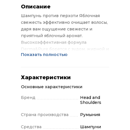
Описание
Шампунь против перхоти Яблочная
свежесть эффективно очищает волосы,
даря вам ощущение свежести и
приятный яблочный аромат.
Высокоэффективная формула
Derma&Pure борется с зудом, жирной и
Показать полностью
сухой кожей головы, предотвращая
появление перхоти. Формула шампуня
Яблочная свежесть прекрасно
увлажняет волосы и кожу головы,
Характеристики
обеспечивая до 100% свободы от
Основные характеристики
перхоти (видимые чешуйки, при
регулярном использовании).
Бренд
Head and
Shoulders
Страна производства
Румыния
Средства
Шампуни