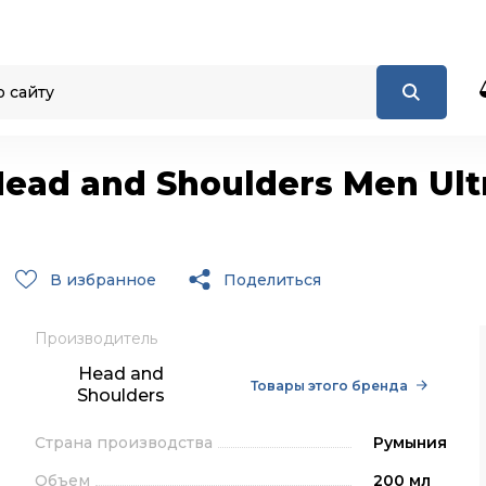
ad and Shoulders Men Ultr
В избранное
Поделиться
Производитель
Head and
Товары этого бренда
Shoulders
Страна производства
Румыния
Объем
200 мл