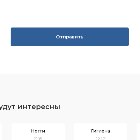
Отправить
будут интересны
Ногти
Гигиена
2195
1227