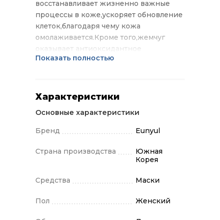
восстанавливает жизненно важные
процессы в коже,ускоряет обновление
клеток,благодаря чему кожа
омолаживается.Кроме того,жемчуг
оказывает антиоксидантное
Показать полностью
действие,обеспечивает естественную
защиту кожи от УФ-излучения.Маска
оказывает интенсивное увлажняющее
действие,мягко осветляет
Характеристики
пигментацию и выравнивает тон
Основные характеристики
кожи.Применение: нанесите маску на
20-30 мин.Остатки сыворотки
Бренд
Eunyul
вмассируйте.
Страна производства
Южная
Корея
Средства
Маски
Пол
Женский