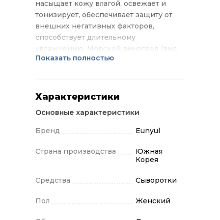
насыщает кожу влагой, освежает и
тонизирует, обеспечивает защиту от
внешних негативных факторов,
способствует длительному
увлажнению. Морской виноград (вид
Показать полностью
водоросли) и мадекаccосид в составе
сыворотки оказывают
антисептическое, заживляющее и
противовоспалительное действие,
Характеристики
замедляют процессы старения,
Основные характеристики
одновременно смягчая и питая.
Трегалоза защищает клетки от потери
Бренд
Eunyul
влаги. Подойдет для всех типов кожи в
состоянии обезвоженности.
Страна производства
Южная
Корея
Применение: наносить утром и
вечером похлопывающими
Средства
Сыворотки
движениями на кожу лица, шеи и
декольте после тонизации.
Пол
Женский