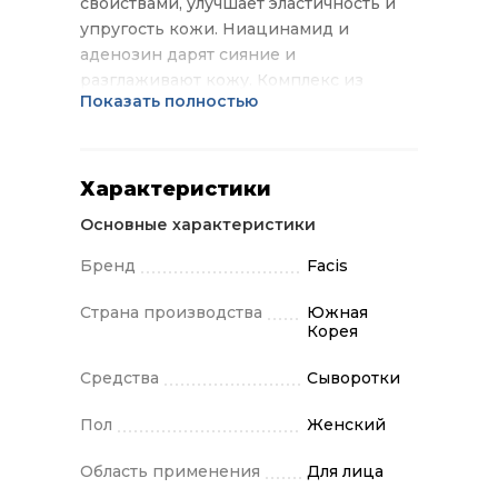
свойствами, улучшает эластичность и
упругость кожи. Ниацинамид и
аденозин дарят сияние и
разглаживают кожу. Комплекс из
Показать полностью
растительных экстрактов солодки,
шелковицы и семян кунжута при
постоянном использовании помогает
осветлить тусклый цвет лица, дарит
Характеристики
яркую и сияющую кожу. Применение:
Основные характеристики
нанесите небольшое количество
средства на очищенную кожу лица и
Бренд
Facis
шеи, распределите легкими
похлопывающими движениями. Дайте
Страна производства
Южная
Корея
впитаться.
Средства
Сыворотки
Пол
Женский
Область применения
Для лица