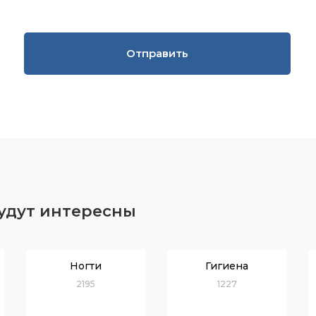
Отправить
будут интересны
Ногти
Гигиена
2195
1227