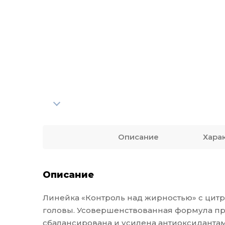
Описание
Хара
Описание
Линейка «Контроль над жирностью» с цит
головы. Усовершенствованная формула пр
сбалансирована и усилена антиоксидантам