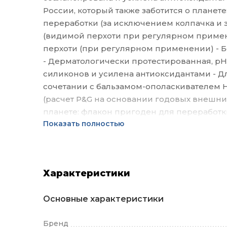
России, который также заботится о планете
переработки (за исключением колпачка и эт
(видимой перхоти при регулярном примен
перхоти (при регулярном применении) - 
- Дерматологически протестированная, p
силиконов и усилена антиоксидантами - Д
сочетании с бальзамом-ополаскивателем H
(расчет P&G на основании годовых внешних
планете: флакон пригоден для переработки
Показать полностью
Характеристики
Основные характеристики
Бренд