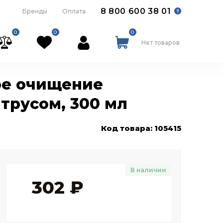
8 800 600 38 01
Бренды
Оплата
0
0
0
Нет товаров
ое очищение
трусом, 300 мл
Код товара: 105415
В наличии
302
₽