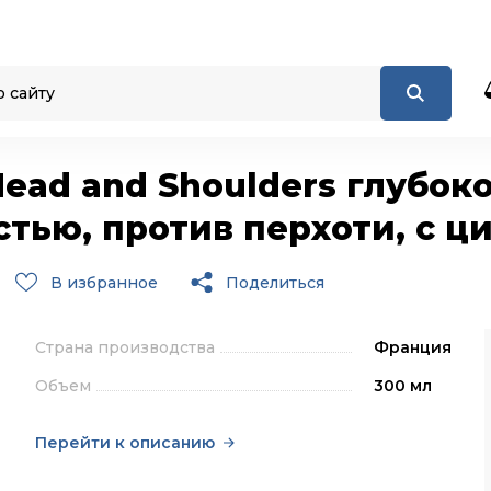
ead and Shoulders глубок
тью, против перхоти, с ци
В избранное
Поделиться
Страна производства
Франция
Объем
300 мл
Перейти к описанию