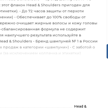
: этот флакон Head & Shoulders пригоден для
икетки). - До 72 часов защиты от перхоти
ении) - Обеспечивает до 100% свободы от
Бережно очищает жирные волосы и кожу головы
H-сбалансированная формула не содержит
ля наилучшего результата используйте в
ead & Shoulders - Бренд шампуней № 1 в России
 продаж в категории «шампуни») - С заботой о
 (за исключением колпачка и этикетки)
Head &