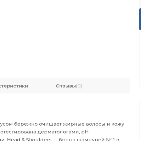
ктеристики
Отзывы
(0)
русом бережно очищает жирные волосы и кожу
отестирована дерматологами, pH
и. Head & Shoulders — бренд шампуней № 1 в