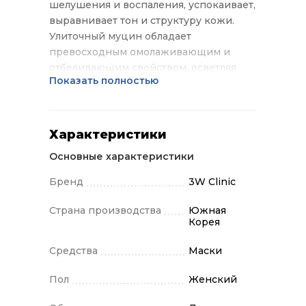
шелушения и воспаления, успокаивает,
выравнивает тон и структуру кожи.
Улиточный муцин обладает
превосходным омолаживающим и
отбеливающим свойством, осветляя
Показать полностью
пигментацию различного
происхождения, стимулирует процесс
синтеза коллагена, регенерации и
заживления, оказывает
Характеристики
противовоспалительное действие,
Основные характеристики
связывая на поверхности кожи работу
бактерий и препятствуя их
Бренд
3W Clinic
размножению, способствует сужению
пор, рассасыванию застойных пятен,
Страна производства
Южная
Корея
шрамов, рубцов и следов постакне.
Применение: Маску нанести на кожу
Средства
Маски
за полчаса до сна, равномерно
распределить. Утром умыться.
Пол
Женский