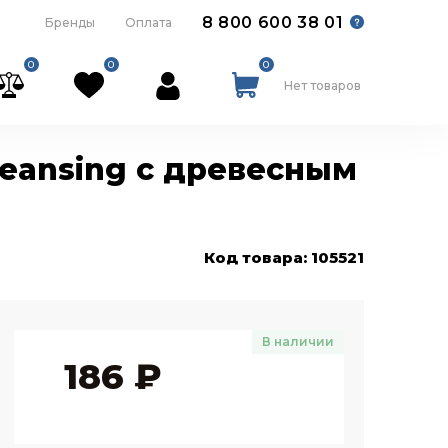
8 800 600 38 01
Бренды
Оплата
0
0
0
Нет товаров
leansing с древесным
Код товара: 105521
В наличии
186
₽