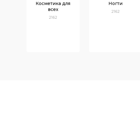
Косметика для
Ногти
всех
2162
2162