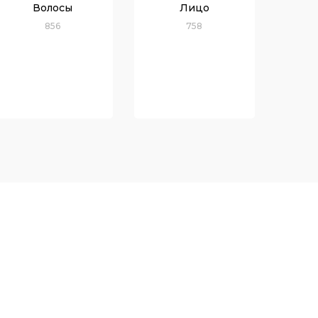
Волосы
Лицо
856
758