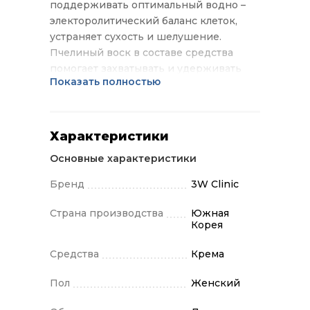
поддерживать оптимальный водно –
электоролитический баланс клеток,
устраняет сухость и шелушение.
Пчелиный воск в составе средства
помогает захватывать и удерживать
Показать полностью
молекулы воды в клетках, способствует
активному восстановлению
целостности эпидермиса, дарит коже
гладкость и эластичность. Экстракт
Характеристики
плаценты обладает регенерирующим
Основные характеристики
действием, улучшает кожное дыхание,
способствует разглаживанию морщин.
Бренд
3W Clinic
Применение: На предварительно
очищенную и тонизированную кожу
Страна производства
Южная
Корея
нанесите средство и распределите
легкими похлопывающими
Средства
Крема
движениями.
Пол
Женский