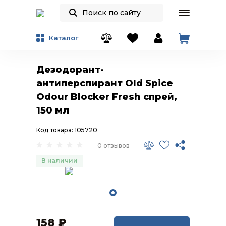
Каталог
Дезодорант-
антиперспирант Old Spice
Odour Blocker Fresh спрей,
150 мл
Код товара: 105720
0 отзывов
В наличии
158
₽