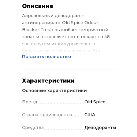
Описание
Аэрозольный дезодорант-
антиперспирант Old Spice Odour
Blocker Fresh вышибает неприятный
запах и отправляет пот в нокаут на 48
часов путем их хирургического
удаления из этой реальности. Это
Показать полностью
метафора, но иногда нужно прибегнуть
к радикальным мерам, чтобы донести
мысль. Забудь про неприятный запах и
капель под мышками. Только
Характеристики
настоящая мужественность. Выбери
Основные характеристики
антиперспирант для мужчин, которые
знают толк в хороших ароматах. Old
Бренд
Old Spice
Spice представляет широкую линейку
ароматов для мужчин, которые живут
Страна производства
США
насыщенной, продвинутой жизнью.
Средства
Дезодоранты
Только по-настоящему мужские
ароматы – бодрящие и освежающие.