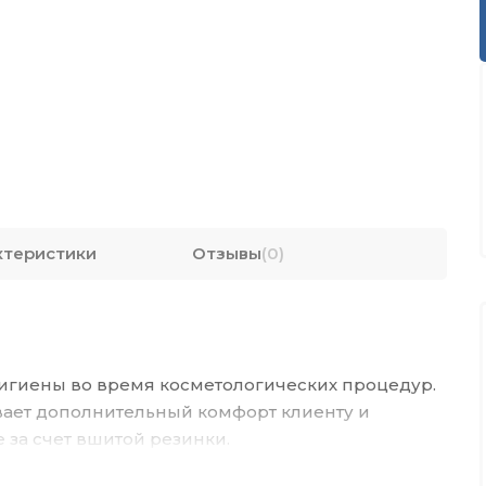
ктеристики
Отзывы
(0)
игиены во время косметологических процедур.
вает дополнительный комфорт клиенту и
 за счет вшитой резинки.