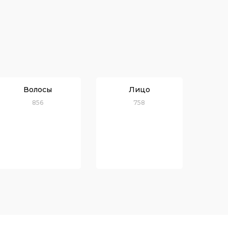
Волосы
Лицо
856
758