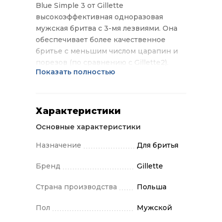
Blue Simple 3 от Gillette
высокоэффективная одноразовая
мужская бритва с 3-мя лезвиями. Она
обеспечивает более качественное
бритье с меньшим числом царапин и
порезов (по сравнению с Gillette2).
Показать полностью
Бритва Blue Simple 3 от Gillette имеет 3
независимо подвешенных лезвия,
обеспечивающих гладкое и
комфортное бритье. Благодаря
Характеристики
открытой архитектуре бритву легко
Основные характеристики
промывать. Смазывающая полоска
обеспечивает гладкое скольжение, а
Назначение
Для бритья
защитные микрогребни помогают
натянуть кожу и подготовить волоски к
Бренд
Gillette
срезанию. Бритва Blue Simple 3 от
Страна производства
Польша
Gillette обеспечит вам гладкость кожи,
заметную для окружающих, но не
Пол
Мужской
нанесет урона вашему бюджету.