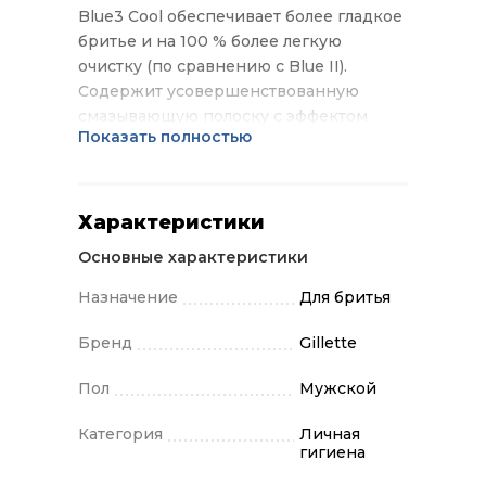
Blue3 Cool обеспечивает более гладкое
бритье и на 100 % более легкую
очистку (по сравнению с Blue II).
Содержит усовершенствованную
смазывающую полоску c эффектом
Показать полностью
охлаждения. Плавающая головка
подстраивается под контуры лица, а
прорезиненная ручка Ultragrip
обеспечивает полный контроль во
Характеристики
время бритья. Одной бритвой можно
Основные характеристики
пользоваться до 5 раз.
Назначение
Для бритья
Бренд
Gillette
Пол
Мужской
Категория
Личная
гигиена