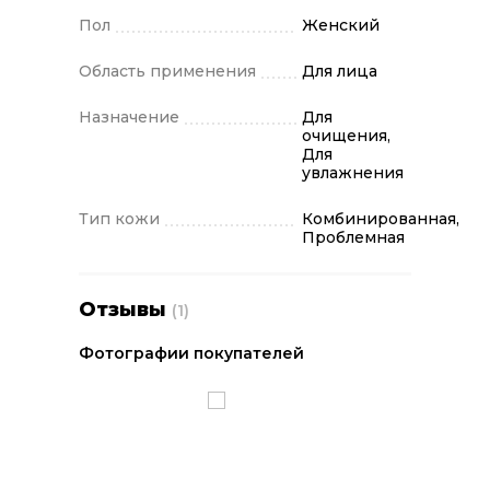
средств входят натуральные
Пол
Женский
компоненты, которые тщательно
проверяются группой специалистов на
Область применения
Для лица
действенность и безвредность.
Научные изобретения и творческий
Назначение
Для
очищения,
подход к созданию товаров позволяет
Для
бренду оставаться на вершине
увлажнения
косметического Олимпа уже более
века.
Тип кожи
Комбинированная,
Проблемная
Отзывы
(1)
Фотографии покупателей