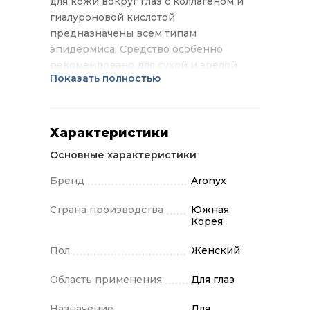
для кожи вокруг глаз с коллагеном и
гиалуроновой кислотой
предназначены всем типам
эпидермиса. Средство особенно
рекомендовано для сухой и зрелой
Показать полностью
кожи с первыми признаками увядания.
Патчи интенсивно увлажняют и питают
эпидермис, отбеливают кожу и
выравнивают её тон, разглаживают
Характеристики
морщины, восстанавливают
Основные характеристики
эластичность и упругость. Средство не
содержит парабенов и сульфатов.
Бренд
Aronyx
Страна производства
Южная
Корея
Пол
Женский
Область применения
Для глаз
Назначение
Для