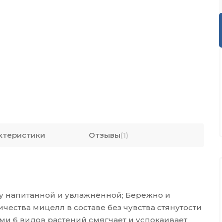
ктеристики
Отзывы
(1)
 напитанной и увлажнённой; Бережно и
чества мицелл в составе без чувства стянутости
ми 6 видов растений смягчает и успокаивает