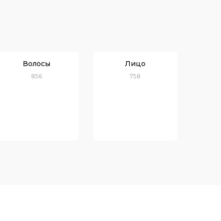
Волосы
Лицо
856
758