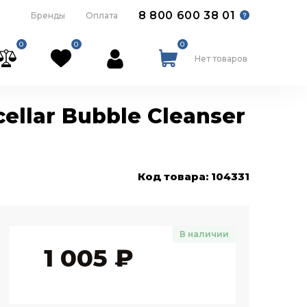
8 800 600 38 01
Бренды
Оплата
0
0
0
Нет товаров
ellar Bubble Cleanser
Код товара: 104331
В наличии
1 005
₽