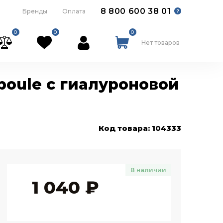
8 800 600 38 01
Бренды
Оплата
0
0
0
Нет товаров
poule с гиалуроновой
Код товара: 104333
В наличии
1 040
₽