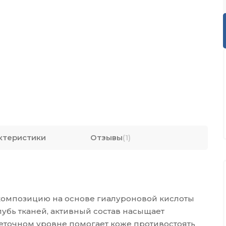
ктеристики
Отзывы
(1)
композицию на основе гиалуроновой кислоты
убь тканей, активный состав насыщает
леточном уровне помогает коже противостоять