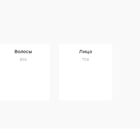
Волосы
Лицо
856
758