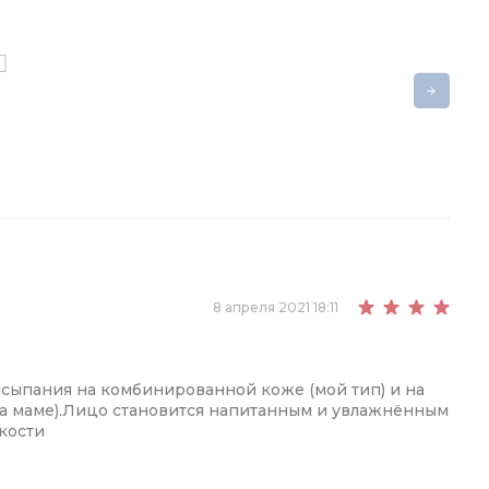
8 апреля 2021 18:11
ысыпания на комбинированной коже (мой тип) и на
на маме).Лицо становится напитанным и увлажнённым
кости