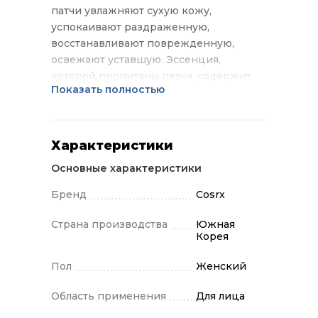
патчи увлажняют сухую кожу,
успокаивают раздраженную,
восстанавливают поврежденную,
освежают уставшую. Эссенция,
которой пропитаны патчи, содержит
Показать полностью
керамиды, а также комплекс
растительных экстрактов, которые и
обеспечивают увлажнение кожи,
успокаивают, снимают красноту и зуд,
Характеристики
повышают тонус и упругость кожи,
Основные характеристики
минимизируют негативное влияние
внешних факторов. Применение:
Бренд
Cosrx
Приложить патчи на кожу и оставить
на 10-30 минут.
Страна производства
Южная
Корея
Пол
Женский
Область применения
Для лица