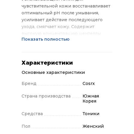
чувствительной кожи восстанавливает
оптимальный pH после умывания,
усиливает действие последующего
ухода, смягчает кожу. Содержит
высокую концентрацию центеллы
Показать полностью
азиатской, восстанавливает
проблемную кожу, склонную к
появлению акне, куперозу и розацеа.
Применение: нанесите средство после
Характеристики
умывания при помощи ватного диска.
Основные характеристики
Бренд
Cosrx
Страна производства
Южная
Корея
Средства
Тоники
Пол
Женский