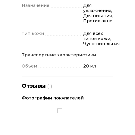
капель средства в руках и нанесите на
Назначение
Для
увлажнения,
очищенную кожу лица.
Для питания,
Против акне
Тип кожи
Для всех
типов кожи,
Чувствительная
Транспортные характеристики
Объем
20 мл
Отзывы
(1)
Фотографии покупателей