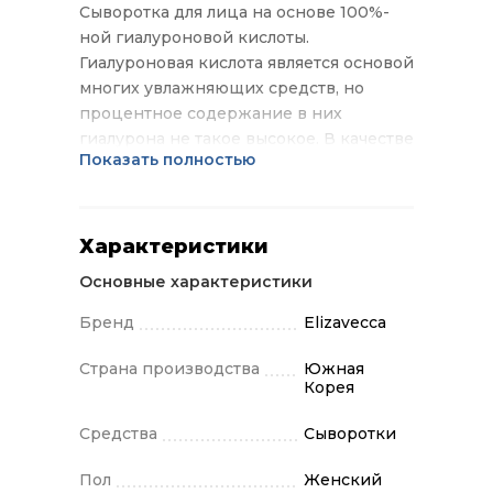
Сыворотка для лица на основе 100%-
ной гиалуроновой кислоты.
Гиалуроновая кислота является основой
многих увлажняющих средств, но
процентное содержание в них
гиалурона не такое высокое. В качестве
Показать полностью
100% сыворотки гиалурон
разглаживает мимические морщины,
повышает упругость, обеспечивает
эффективное глубокое увлажнение.
Характеристики
Способствует запечатыванию влаги в
Основные характеристики
клетках кожи. Не оставляет неприятное
ощущение липкости. Применение:
Бренд
Elizavecca
нанести перед кремом небольшое
количество (достаточно 2 капель),
Страна производства
Южная
Корея
распределить по всему лицу.
Средства
Сыворотки
Пол
Женский