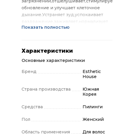
загрязнений,отшелушивает,стимулирует
обновление и улучшает клеточное
дыхание.Устраняет зуд,успокаивает
раздражение,заживляет,нормализует
Показать полностью
работу сальных желез,обеззараживает
и увлажняет.Питает и укрепляет корни
волос,защищая от преждевременного
выпадения.Применение: нанести на
Характеристики
влажную кожу головы,помассировать
Основные характеристики
2-3 мин.Смыть.Использовать не чаще 1-
2 раз в неделю.
Бренд
Esthetic
House
Страна производства
Южная
Корея
Средства
Пилинги
Пол
Женский
Область применения
Для волос