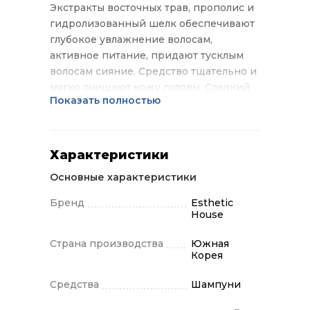
Экстракты восточных трав, прополис и
гидролизованный шелк обеспечивают
глубокое увлажнение волосам,
активное питание, придают тусклым
волосам сияние. Средство тщательно и
мягко очищают кожу головы. Сладкий
Показать полностью
аромат сохраняется на волосах в
течении всего дня. Способ
применения: Нанести на влажные
волосы и кожу головы шампунь,
Характеристики
вспенить его массирующими
Основные характеристики
движениями, затем тщательно смыть
водой.
Бренд
Esthetic
House
Страна производства
Южная
Корея
Средства
Шампуни