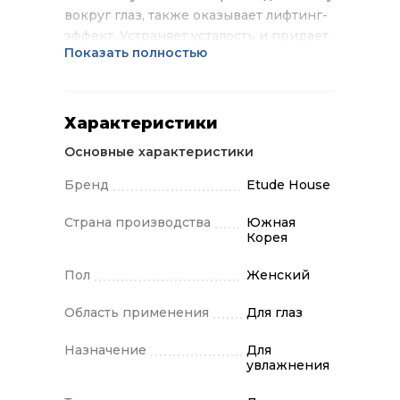
вокруг глаз, также оказывает лифтинг-
эффект. Устраняет усталость и придает
Показать полностью
коже отдохнувший вид. Применение:
вскройте упаковку и достаньте
контейнер с полосками. Аккуратно
нанесите и разгладьте полоски на
Характеристики
коже под глазами. Оставьте на 15-20
Основные характеристики
минут, удалите полоски и вмассируйте
остатки вещества.
Бренд
Etude House
Страна производства
Южная
Корея
Пол
Женский
Область применения
Для глаз
Назначение
Для
увлажнения