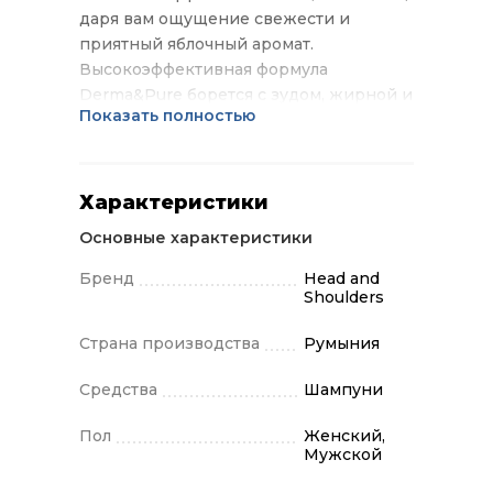
даря вам ощущение свежести и
приятный яблочный аромат.
Высокоэффективная формула
Derma&Pure борется с зудом, жирной и
Показать полностью
сухой кожей головы, предотвращая
появление перхоти. Формула шампуня
Яблочная свежесть прекрасно
увлажняет волосы и кожу головы,
Характеристики
обеспечивая до 100% свободы от
Основные характеристики
перхоти (видимые чешуйки, при
регулярном использовании).
Бренд
Head and
Shoulders
Страна производства
Румыния
Средства
Шампуни
Пол
Женский,
Мужской