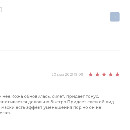
20 мая 2021 19:09
 нее.Кожа обновилась, сияет, придает тонус.
а впитывается довольно быстро.Придает свежий вид
я маски есть эффект уменьшения пор,но он не
лать.