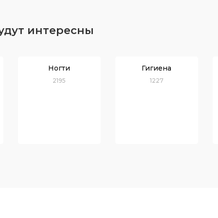
будут интересны
Ногти
Гигиена
2195
1227