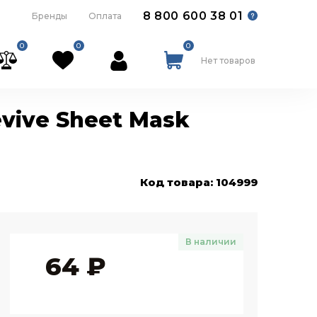
8 800 600 38 01
Бренды
Оплата
0
0
0
Нет товаров
evive Sheet Mask
Код товара: 104999
В наличии
64
₽