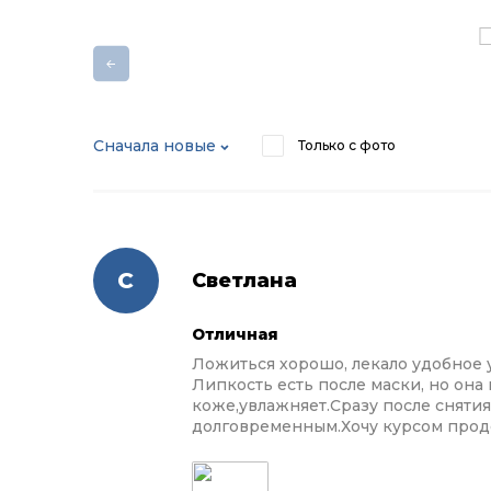
Сначала новые
Только с фото
С
Светлана
Отличная
Ложиться хорошо, лекало удобное у
Липкость есть после маски, но он
коже,увлажняет.Сразу после сняти
долговременным.Хочу курсом проде