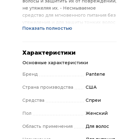
волосы и защитить их от повреждений,
не утяжеляя их. - Несмываемое
средство для мгновенного питания без
утяжеления и для защиты тонких волос
Показать полностью
- Распутывает волосы, облегчая
расчесывание и мгновенно придавая
гладкость - Для волос, склонных к
жирности - Усовершенствованная
Характеристики
формула Pantene Pro-V
Основные характеристики
Бренд
Pantene
Страна производства
США
Средства
Спреи
Пол
Женский
Область применения
Для волос