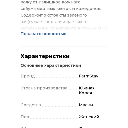
кожу от излишков кожного
себума,мертвых клеток и комедонов.
Содержит экстракты зеленого
чая(сужает поры,очищает их от
загрязнений),грейпфрута(витаминизирует
Показать полностью
кожу) и портулака(восстанавливает
кожу от повреждений, заживляет и
улучшает текстуру кожи).Применение:
нанести тонким слоем на 15-
Характеристики
20мин.Избегать области вокруг
Основные характеристики
глаз.Удалить пленку после полного
высыхания на коже.
Бренд
FarmStay
Страна производства
Южная
Корея
Средства
Маски
Пол
Женский