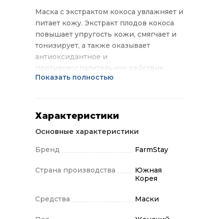
Маска с экстрактом кокоса увлажняет и
питает кожу. Экстракт плодов кокоса
повышает упругость кожи, смягчает и
тонизирует, а также оказывает
антиоксидантное и
противовоспалительное действие.
Показать полностью
Применение: Извлеките маску из
упаковки, нанесите на лицо,
расправьте. Оставьте на 15-20 минут,
затем удалите. Делайте легкий массаж
Характеристики
подушечками пальцев, пока остатки
Основные характеристики
маски полностью не впитаются.
Бренд
FarmStay
Страна производства
Южная
Корея
Средства
Маски