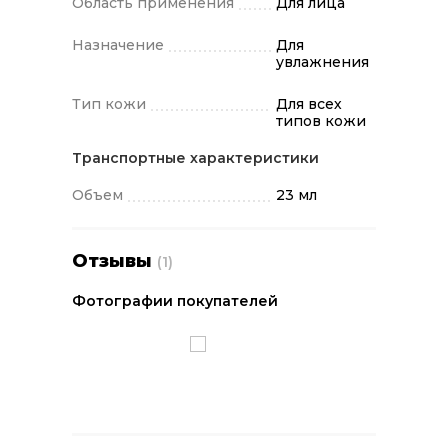
Область применения
Для лица
Рекомендуется использовать 2-3 раза
в неделю для максимального эффекта.
Назначение
Для
увлажнения
Тип кожи
Для всех
типов кожи
Транспортные характеристики
Объем
23 мл
Отзывы
(1)
Фотографии покупателей